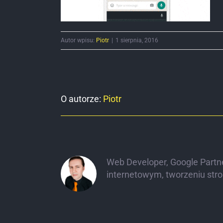
Autor wpisu:
Piotr
|
1 sierpnia, 2016
O autorze:
Piotr
Web Developer, Google Partne
internetowym, tworzeniu str