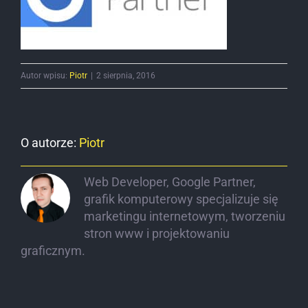
Autor wpisu:
Piotr
|
2 sierpnia, 2016
O autorze:
Piotr
Web Developer, Google Partner,
grafik komputerowy specjalizuje się
marketingu internetowym, tworzeniu
stron www i projektowaniu
graficznym.