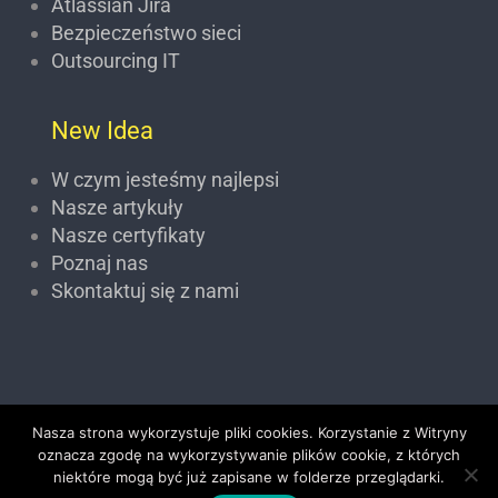
Atlassian Jira
Bezpieczeństwo sieci
Outsourcing IT
New Idea
W czym jesteśmy najlepsi
Nasze artykuły
Nasze certyfikaty
Poznaj nas
Skontaktuj się z nami
Nasza strona wykorzystuje pliki cookies. Korzystanie z Witryny
oznacza zgodę na wykorzystywanie plików cookie, z których
Realizacja: New Idea sp. z o.o.
Polityka prywatności
niektóre mogą być już zapisane w folderze przeglądarki.