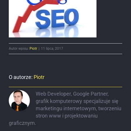
Autor wpisu:
Piotr
|
11 lipca, 2017
O autorze:
Piotr
Web Developer, Google Partner,
grafik komputerowy specjalizuje się
marketingu internetowym, tworzeniu
stron www i projektowaniu
graficznym.